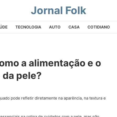
Jornal Folk
ÚDE
TECNOLOGIA
AUTO
CASA
COTIDIANO
como a alimentação e o
 da pele?
uado pode refletir diretamente na aparência, na textura e
essenciais na rotina de cuidados com a pele, mas não