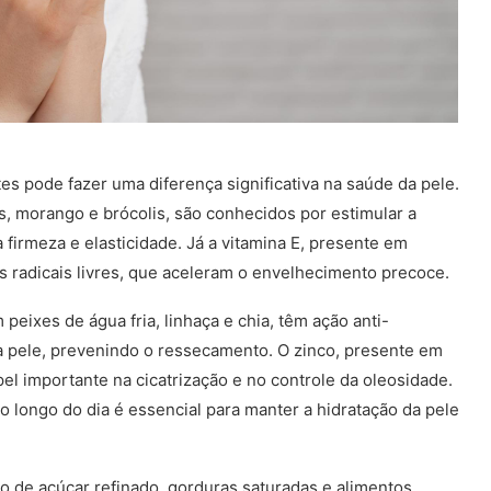
tes pode fazer uma diferença significativa na saúde da pele.
as, morango e brócolis, são conhecidos por estimular a
firmeza e elasticidade. Já a vitamina E, presente em
s radicais livres, que aceleram o envelhecimento precoce.
eixes de água fria, linhaça e chia, têm ação anti-
 da pele, prevenindo o ressecamento. O zinco, presente em
el importante na cicatrização e no controle da oleosidade.
o longo do dia é essencial para manter a hidratação da pele
so de açúcar refinado, gorduras saturadas e alimentos