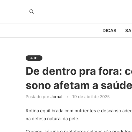
DICAS
SA
SAÚDE
De dentro pra fora: 
sono afetam a saúde
Postado por
Jornal
19 de abril de 2025
Rotina equilibrada com nutrientes e descanso adeq
na defesa natural da pele.
Cremes, séruns e protetores solares são produtos 