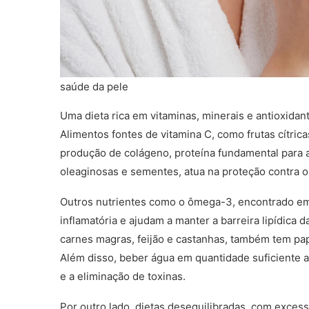
saúde da pele
Uma dieta rica em vitaminas, minerais e antioxidan
Alimentos fontes de vitamina C, como frutas cítric
produção de colágeno, proteína fundamental para a 
oleaginosas e sementes, atua na proteção contra o
Outros nutrientes como o ômega-3, encontrado em p
inflamatória e ajudam a manter a barreira lipídica
carnes magras, feijão e castanhas, também tem pap
Além disso, beber água em quantidade suficiente a
e a eliminação de toxinas.
Por outro lado, dietas desequilibradas, com exces